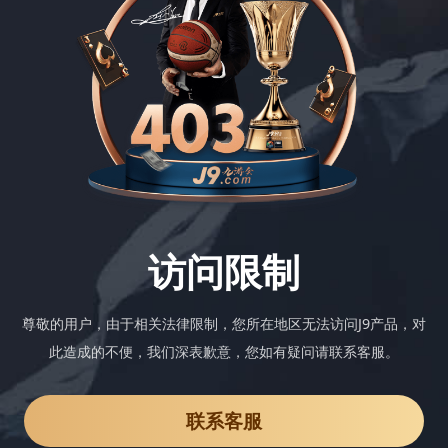
访问限制
尊敬的用户，由于相关法律限制，您所在地区无法访问J9产品，对
此造成的不便，我们深表歉意，您如有疑问请联系客服。
联系客服