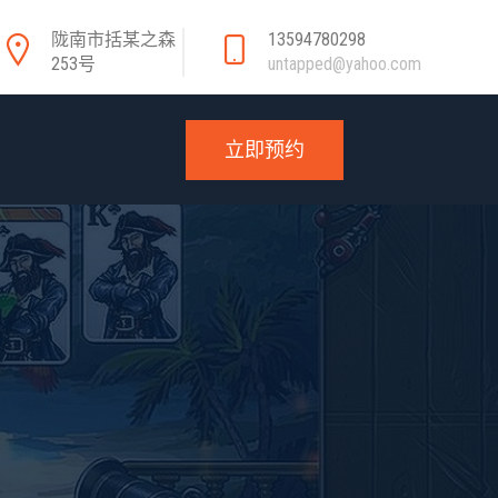
陇南市括某之森
13594780298
253号
untapped@yahoo.com
立即预约