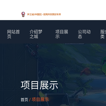
网站首
介绍梦
项目展
公司动
服
页
之城
示
态
类
项目展示
/ 项目展示
首页